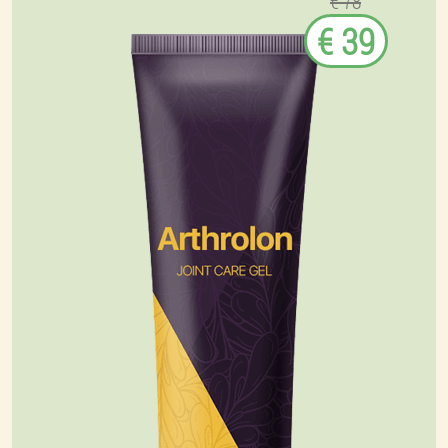
€ 78
€ 39