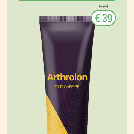
€ 78
€ 39