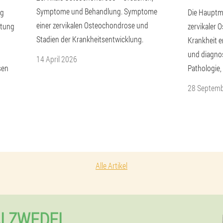
Symptome und Behandlung. Symptome
ng
Die Hauptm
einer zervikalen Osteochondrose und
ltung
zervikaler
Stadien der Krankheitsentwicklung.
Krankheit e
und diagnost
14 April 2026
sen
Pathologie
28 Septem
Alle Artikel
ALZWEDEL