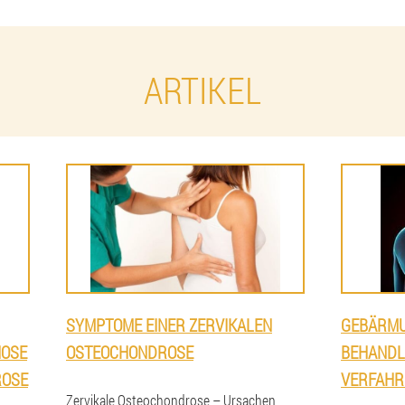
ARTIKEL
SYMPTOME EINER ZERVIKALEN
GEBÄRMU
NOSE
OSTEOCHONDROSE
BEHANDL
ROSE
VERFAHR
Zervikale Osteochondrose – Ursachen,