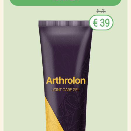
€ 78
€ 39