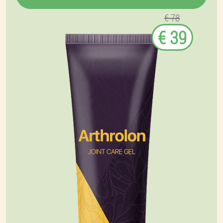
€ 78
€ 39